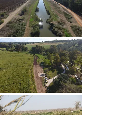
| תעלה מזרחית (חניון דישון)